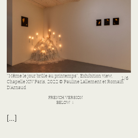
"Même le jour brûle au printemps", Exhibition view,
"Mê
1/6
Chapelle XIV Paris, 2022 © Pauline Lallement et Romain
Cha
D'Arnaud
D'
FRENCH VERSION
BELOW ↓
[...]