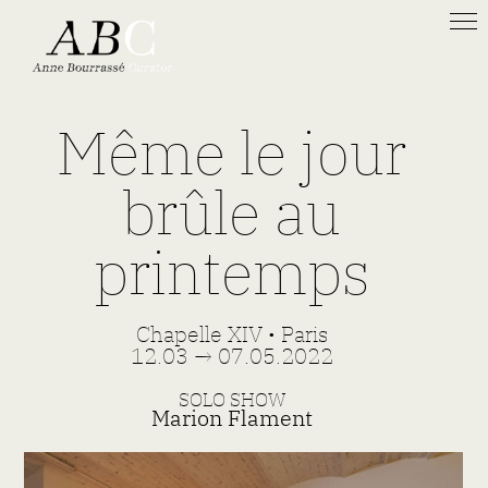
Même le jour
brûle au
printemps
Chapelle XIV •
Paris
12.03 → 07.05.
2022
SOLO SHOW
Marion Flament