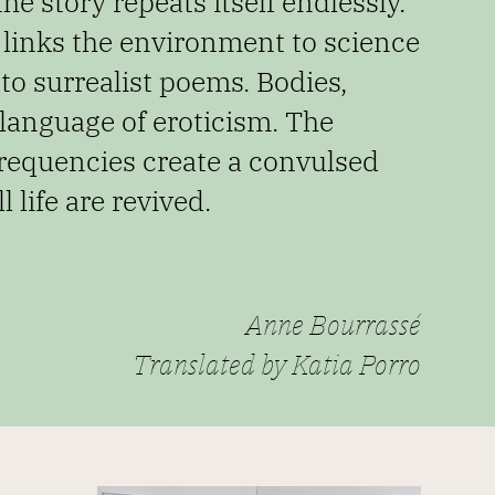
 the story repeats
itself endlessly.
 links the environment to science
to surrealist poems. Bodies,
language of eroticism. The
 frequencies
create a convulsed
l life are revived.
Anne Bourrassé
Translated by Katia Porro