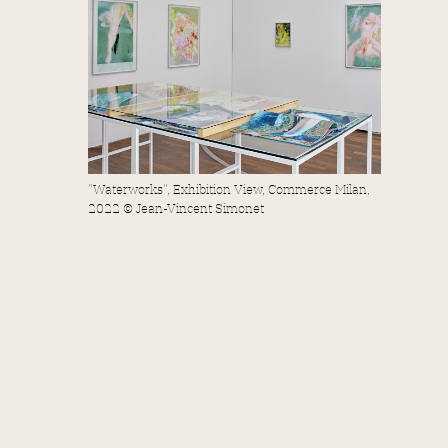
"Waterworks", Exhibition View, Commerce Milan,
2022 © Jean-Vincent Simonet