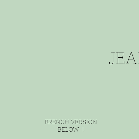
JEA
FRENCH VERSION
BELOW ↓