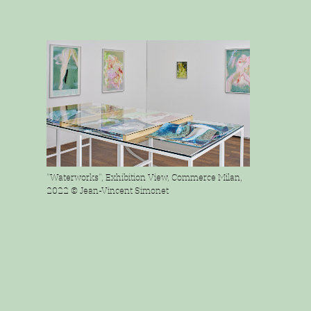
"Waterworks", Exhibition View, Commerce Milan,
2022 © Jean-Vincent Simonet