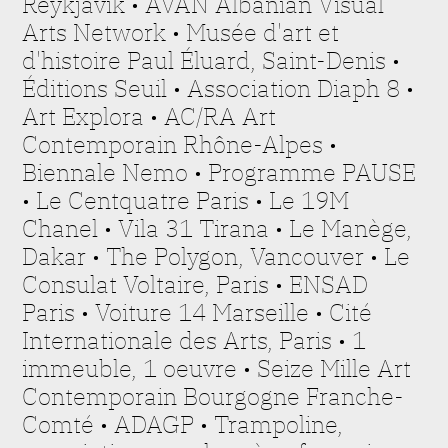
Reykjavik • AVAN Albanian Visual
Arts Network • Musée d'art et
d'histoire Paul Éluard, Saint-Denis •
Éditions Seuil • Association Diaph 8 •
Art Explora • AC/RA Art
Contemporain Rhône-Alpes •
Biennale Nemo • Programme PAUSE
• Le Centquatre Paris • Le 19M
Chanel • Vila 31 Tirana • Le Manège,
Dakar • The Polygon, Vancouver • Le
Consulat Voltaire, Paris • ENSAD
Paris •
Voiture 14 Marseille • Cité
Internationale des Arts, Paris •
1
immeuble, 1 oeuvre • Seize Mille Art
Contemporain Bourgogne Franche-
Comté • ADAGP • Trampoline,