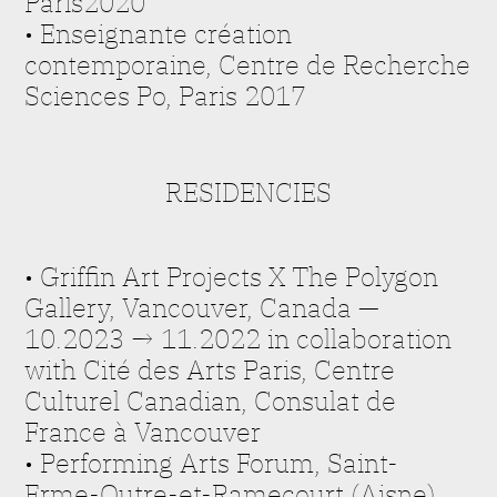
Paris2020
• Enseignante création
contemporaine, Centre de Recherche
Sciences Po, Paris 2017
RESIDENCIES
• Griffin Art Projects X The Polygon
Gallery
,
Vancouver, Canada —
10.2023 → 11.2022 in collaboration
with Cité des Arts Paris, Centre
Culturel Canadian, Consulat de
France à Vancouver
•
Performing Arts Forum,
Saint-
Erme-Outre-et-Ramecourt (Aisne)