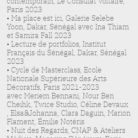
contemporain, Le Consulat Voltaire,
Paris 2023
• Ma place est ici, Galerie Selebe
Yoon, Dakar, Sénégal avec Ina Thiam
et Samira Fall 2023
• Lecture de portfolios, Institut
Français du Sénégal, Dakar, Sénégal
2023
• Cycle de Masterclass, Ecole
Nationale Supérieure des Arts
Décoratifs, Paris 2021-2023
avec Meriem Bennani, Nour Ben
Cheihk, Twice Studio, Céline Devaux
, Elsa&Johanna, Clara Daguin, Marion
Flament, Émilie Notéris
• Nuit des Regards, CNAP & Ateliers