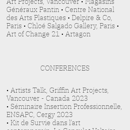
Art Projects, Vancouver • Magasins
Généraux Pantin • Centre National
des Arts Plastiques • Delpire & Co,
Paris • Chloé Salgado Gallery, Paris •
Art of Change 21 • Artagon
CONFERENCES
• Artists Talk, Griffin Art Projects,
Vancouver - Canada 2023
• Séminaire Insertion Professionnelle,
ENSAPC, Cergy 2023
• Kit de Survie dans l’art