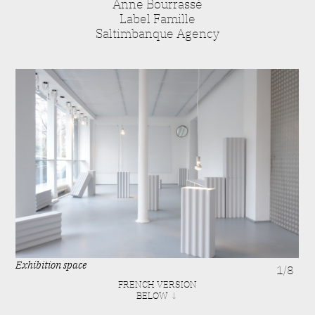
Anne Bourrassé
Label Famille
Saltimbanque Agency
Exhibition space
Dea
1/8
FRENCH VERSION
BELOW ↓