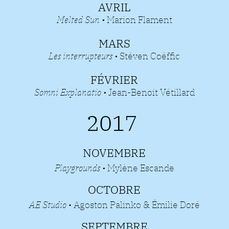
AVRIL
Melted Sun
•
Marion Flament
MARS
Les interrupteurs
•
Stéven Coëffic
FÉVRIER
Somni Explanatio
•
Jean-Benoit Vétillard
2017
NOVEMBRE
Playgrounds
•
Mylène Escande
OCTOBRE
AE Studio
• Agoston Palinko & Émilie Doré
SEPTEMBRE