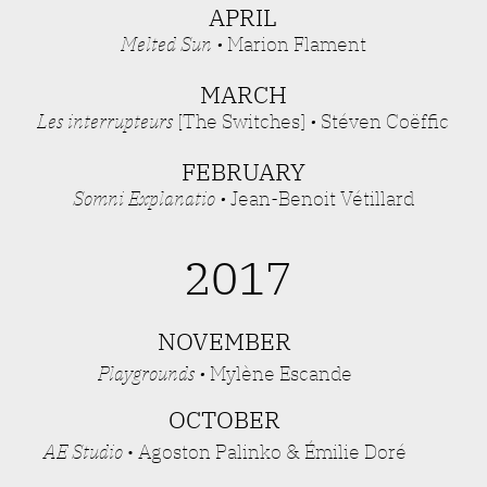
APRIL
Melted Sun
•
Marion Flament
MARCH
Les interrupteurs
[The Switches]
•
Stéven Coëffic
FEBRUARY
Somni Explanatio
•
Jean-Benoit Vétillard
2017
NOVEMBER
Playgrounds
•
Mylène Escande
OCTOBER
AE Studio
• Agoston Palinko & Émilie Doré