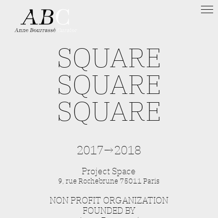
SQUARE
SQUARE
SQUARE
2017→2018
Project Space
9, rue Rochebrune 75011 Paris
NON PROFIT ORGANIZATION
FOUNDED BY