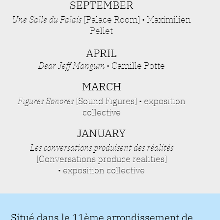
SEPTEMBER
Une Salle du Palais
[Palace Room]
• Maximilien
Pellet
APRIL
Dear Jeff Mangum
• Camille Potte
MARCH
Figures Sonores
[Sound Figures]
• exposition
collective
JANUARY
Les conversations produisent des réalités
[Conversations produce realities]
• exposition collective
Situé dans le 11ème arrondissement de