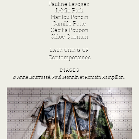
Pauline Lavogez
Ji-Min Park
Marilou Poncin
Camille Potte
Cécilia Poupon
Chloé Quenum
LAUNCHING OF
Contemporaines
IMAGES
© Anne Bourrassé, Paul Jeannin
et Romain Rampillon.